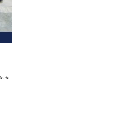
io de
u