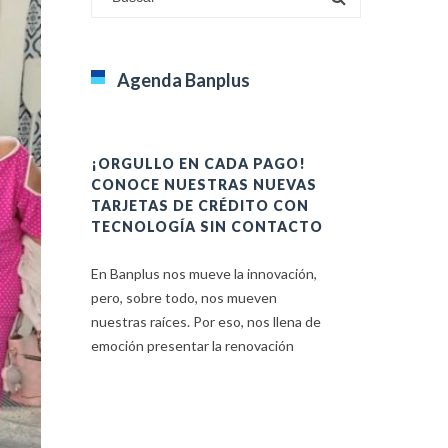
Agenda Banplus
¡ORGULLO EN CADA PAGO!
HACIENDO
CONOCE NUESTRAS NUEVAS
EQUIDAD: 
TARJETAS DE CRÉDITO CON
LOS WEP’S
TECNOLOGÍA SIN CONTACTO
En Banplus, n
En Banplus nos mueve la innovación,
los Principio
pero, sobre todo, nos mueven
de las Mujere
nuestras raíces. Por eso, nos llena de
trata de una
emoción presentar la renovación