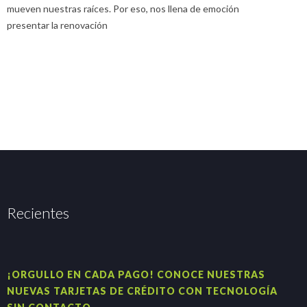
mueven nuestras raíces. Por eso, nos llena de emoción
u
presentar la renovación
Recientes
¡ORGULLO EN CADA PAGO! CONOCE NUESTRAS
H
NUEVAS TARJETAS DE CRÉDITO CON TECNOLOGÍA
A