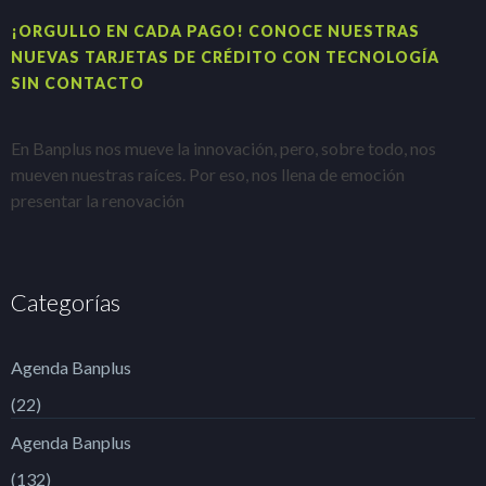
¡ORGULLO EN CADA PAGO! CONOCE NUESTRAS
H
NUEVAS TARJETAS DE CRÉDITO CON TECNOLOGÍA
A
SIN CONTACTO
E
En Banplus nos mueve la innovación, pero, sobre todo, nos
e
mueven nuestras raíces. Por eso, nos llena de emoción
t
presentar la renovación
Categorías
Agenda Banplus
(22)
Agenda Banplus
(132)