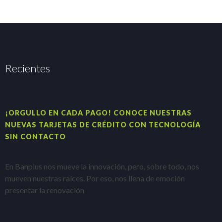
Recientes
¡ORGULLO EN CADA PAGO! CONOCE NUESTRAS
H
NUEVAS TARJETAS DE CRÉDITO CON TECNOLOGÍA
A
SIN CONTACTO
E
En Banplus nos mueve la innovación, pero, sobre todo, nos
e
mueven nuestras raíces. Por eso, nos llena de emoción
t
presentar la renovación