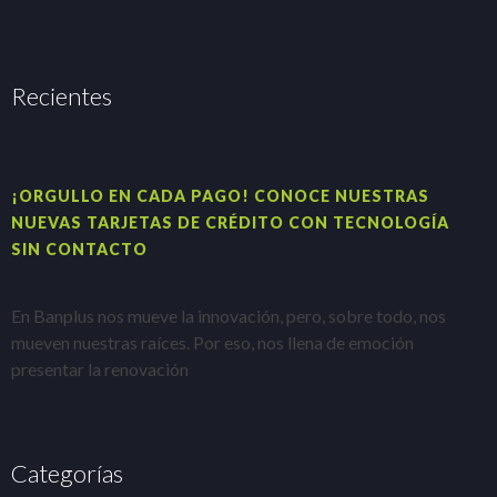
Recientes
¡ORGULLO EN CADA PAGO! CONOCE NUESTRAS
H
NUEVAS TARJETAS DE CRÉDITO CON TECNOLOGÍA
A
SIN CONTACTO
E
En Banplus nos mueve la innovación, pero, sobre todo, nos
e
mueven nuestras raíces. Por eso, nos llena de emoción
t
presentar la renovación
Categorías