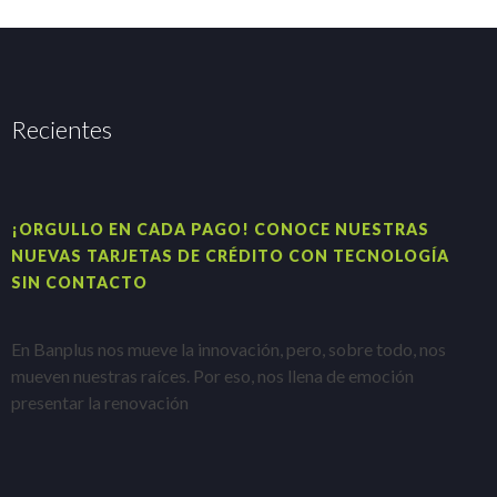
Recientes
¡ORGULLO EN CADA PAGO! CONOCE NUESTRAS
H
NUEVAS TARJETAS DE CRÉDITO CON TECNOLOGÍA
A
SIN CONTACTO
E
En Banplus nos mueve la innovación, pero, sobre todo, nos
e
mueven nuestras raíces. Por eso, nos llena de emoción
t
presentar la renovación