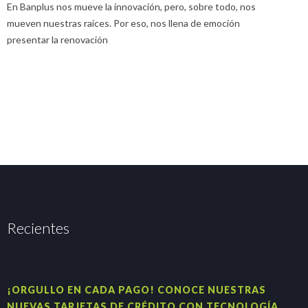
En Banplus nos mueve la innovación, pero, sobre todo, nos
E
mueven nuestras raíces. Por eso, nos llena de emoción
u
presentar la renovación
Recientes
¡ORGULLO EN CADA PAGO! CONOCE NUESTRAS
H
NUEVAS TARJETAS DE CRÉDITO CON TECNOLOGÍA
A