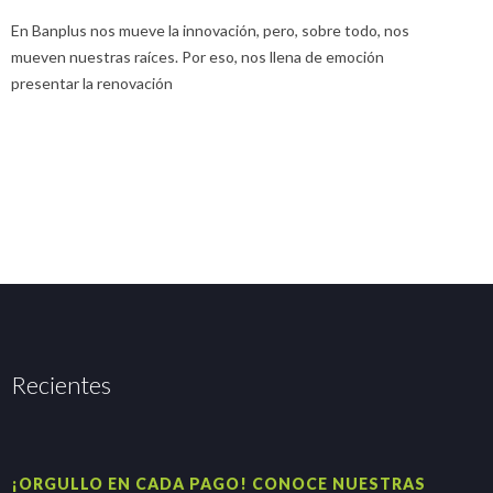
E
En Banplus nos mueve la innovación, pero, sobre todo, nos
E
mueven nuestras raíces. Por eso, nos llena de emoción
u
presentar la renovación
Recientes
¡ORGULLO EN CADA PAGO! CONOCE NUESTRAS
H