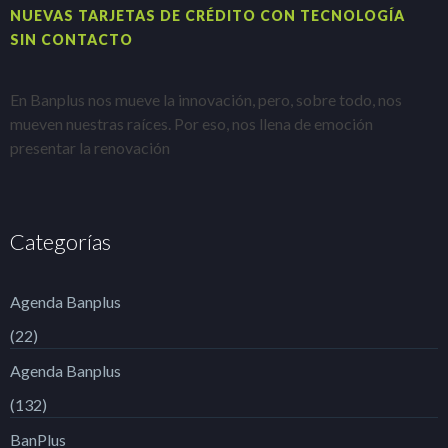
NUEVAS TARJETAS DE CRÉDITO CON TECNOLOGÍA
A
SIN CONTACTO
E
En Banplus nos mueve la innovación, pero, sobre todo, nos
e
mueven nuestras raíces. Por eso, nos llena de emoción
t
presentar la renovación
Categorías
Agenda Banplus
(22)
Agenda Banplus
(132)
BanPlus