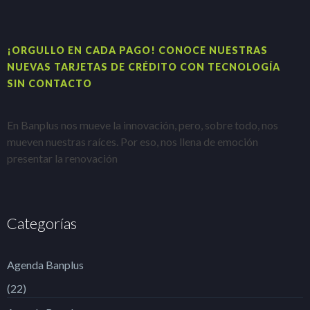
¡ORGULLO EN CADA PAGO! CONOCE NUESTRAS
H
NUEVAS TARJETAS DE CRÉDITO CON TECNOLOGÍA
A
SIN CONTACTO
E
En Banplus nos mueve la innovación, pero, sobre todo, nos
e
mueven nuestras raíces. Por eso, nos llena de emoción
t
presentar la renovación
Categorías
Agenda Banplus
(22)