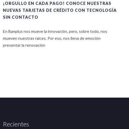
¡ORGULLO EN CADA PAGO! CONOCE NUESTRAS
H
NUEVAS TARJETAS DE CRÉDITO CON TECNOLOGÍA
A
SIN CONTACTO
E
En Banplus nos mueve la innovación, pero, sobre todo, nos
E
mueven nuestras raíces. Por eso, nos llena de emoción
u
presentar la renovación
Recientes