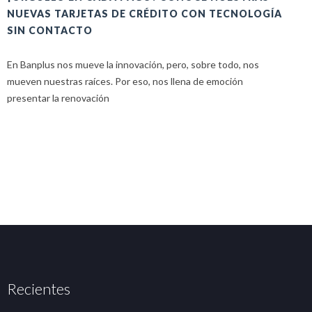
NUEVAS TARJETAS DE CRÉDITO CON TECNOLOGÍA
A
SIN CONTACTO
E
En Banplus nos mueve la innovación, pero, sobre todo, nos
E
mueven nuestras raíces. Por eso, nos llena de emoción
u
presentar la renovación
Recientes