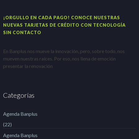
¡ORGULLO EN CADA PAGO! CONOCE NUESTRAS
H
NUEVAS TARJETAS DE CRÉDITO CON TECNOLOGÍA
A
SIN CONTACTO
E
En Banplus nos mueve la innovación, pero, sobre todo, nos
e
mueven nuestras raíces. Por eso, nos llena de emoción
t
presentar la renovación
Categorías
Agenda Banplus
(22)
Agenda Banplus