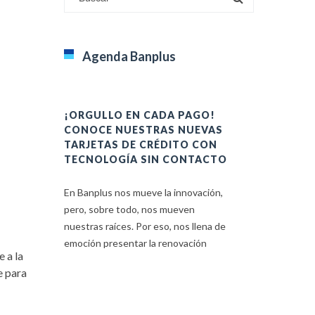
Agenda Banplus
¡ORGULLO EN CADA PAGO!
HACIENDO
CONOCE NUESTRAS NUEVAS
EQUIDAD: 
TARJETAS DE CRÉDITO CON
LOS WEP’S
TECNOLOGÍA SIN CONTACTO
En Banplus, n
En Banplus nos mueve la innovación,
los Principio
pero, sobre todo, nos mueven
de las Mujere
nuestras raíces. Por eso, nos llena de
trata de una
emoción presentar la renovación
 a la
e para