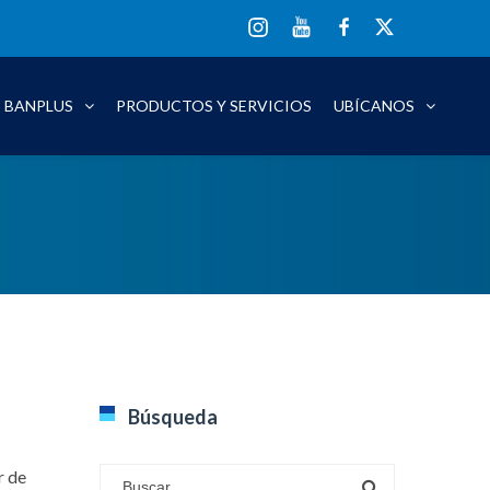
YT
IG
FB
XX
S BANPLUS
PRODUCTOS Y SERVICIOS
UBÍCANOS
Búsqueda
r de