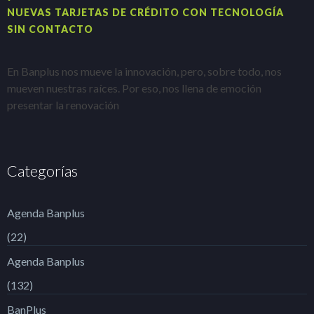
NUEVAS TARJETAS DE CRÉDITO CON TECNOLOGÍA
A
SIN CONTACTO
E
En Banplus nos mueve la innovación, pero, sobre todo, nos
e
mueven nuestras raíces. Por eso, nos llena de emoción
t
presentar la renovación
Categorías
Agenda Banplus
(22)
Agenda Banplus
(132)
BanPlus