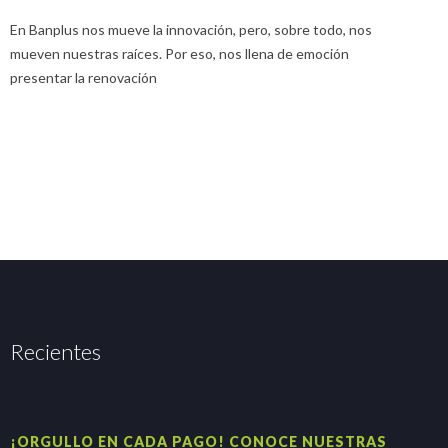
E
En Banplus nos mueve la innovación, pero, sobre todo, nos
E
mueven nuestras raíces. Por eso, nos llena de emoción
u
presentar la renovación
Recientes
¡ORGULLO EN CADA PAGO! CONOCE NUESTRAS
H