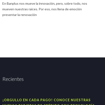
En Banplus nos mueve la innovación, pero, sobre todo, nos
E
mueven nuestras raíces. Por eso, nos llena de emoción
u
presentar la renovación
Recientes
¡ORGULLO EN CADA PAGO! CONOCE NUESTRAS
H